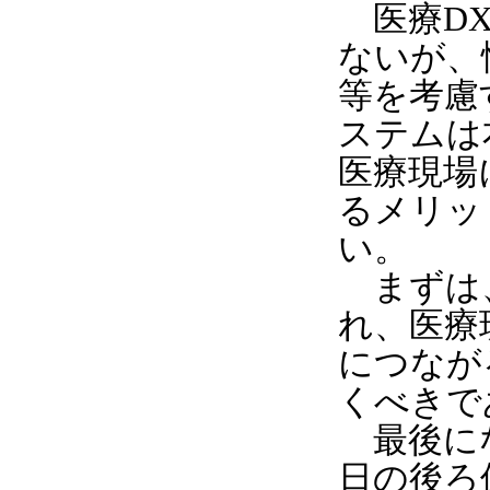
医療DX
ないが、
等を考慮
ステムは
医療現場
るメリッ
い。
まずは、
れ、医療
につなが
くべきで
最後にな
日の後ろ