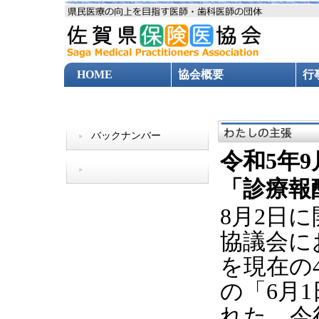
HOME
協会概要
行
協会新聞
出版物
共済制度
バックナンバー
令和5年9
「診療報
8月2日
協議会に
を現在の
の「6月
れた。今