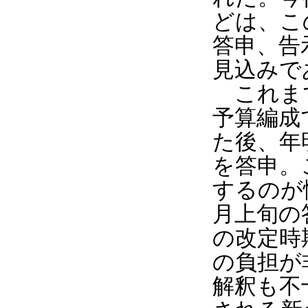
どは、こ
答申、告
見込みで
これまで
予算編成
た後、年
を答申。
するのが
月上旬の
の改定時
の負担が
解釈も不