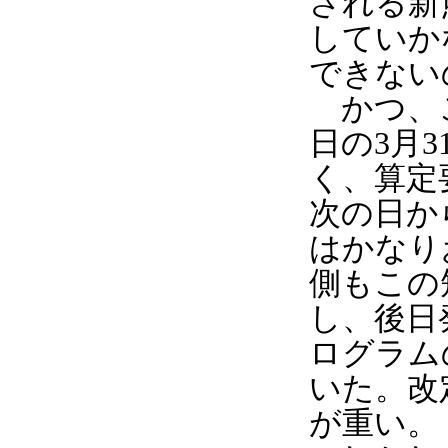
される新
していか
できない
かつ、こ
日の3月
く、算定
次の日か
はかなり
側もこの
し、後日
ログラム
いた。改
が重い。