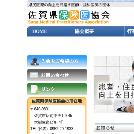
HOME
協会概要
行
協会新聞
出版物
共済制度
〒840-0801
佐賀市駅前中央1-9-45
大樹生命ビル 4F
TEL(代表): 0952-29-1933