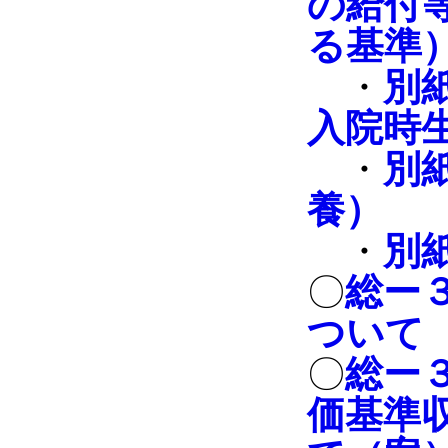
の給付
る基準
・
別
入院時
・
別
養）
・
別
〇
総ー
ついて
〇
総ー
価基準