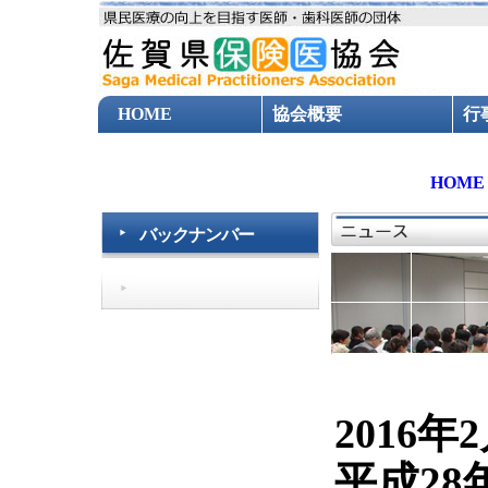
HOME
協会概要
行
協会新聞
出版物
共
HOME
過去のニュース
バックナンバー
2016年
平成2