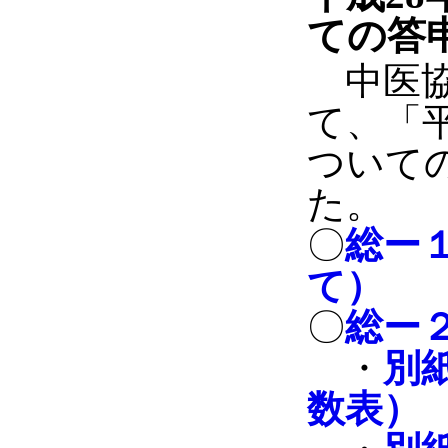
ての答
中医協
て、「
ついて
た。
〇
総ー
て）
〇
総ー
・
別
数表）