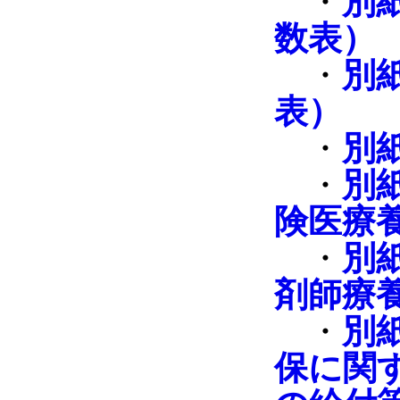
・
別
数表）
・
別
表）
・
別
・
別
険医療
・
別
剤師療
・
別
保に関