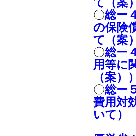
て（案
〇
総ー
の保険
て（案
〇
総ー
用等に
（案）
〇
総ー
費用対
いて）